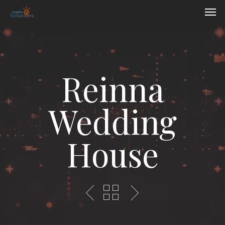
Skip
Men
to
main
content
Reinna
Wedding
House