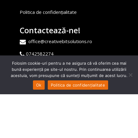
Politica de confidențialitate
Contactează-ne!
office@creativebitsolutions.ro
0742582274
Folosim cookie-uri pentru a ne asigura că vă oferim cea mai
0721127102
bună experiență pe site-ul nostru. Prin continuarea utilizării
0746596109
acestuia, vom presupune că sunteți mulțumit de acest lucru.
Ok
Politica de confidențialitate
© 2026 Creative Bit Solutions.
facebook