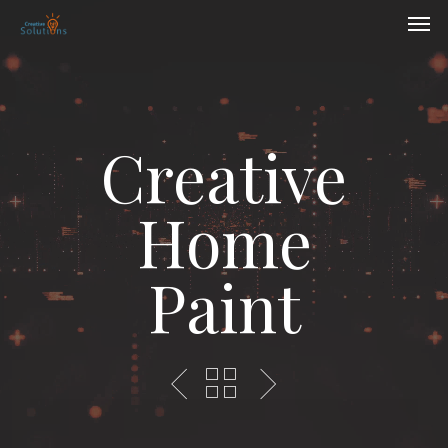
Skip
Men
to
main
content
Creative
Home
Paint